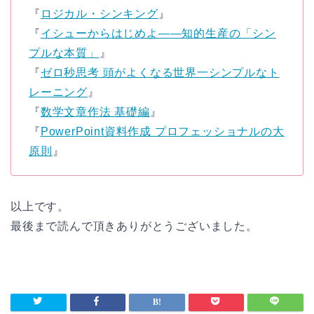
『
ロジカル・シンキング
』
『
イシューからはじめよ――知的生産の「シン
プルな本質」
』
『
ゼロ秒思考 頭がよくなる世界一シンプルなト
レーニング
』
『
数学文章作法 基礎編
』
『
PowerPoint資料作成 プロフェッショナルの大
原則
』
以上です。
最後まで読んで頂きありがとうございました。