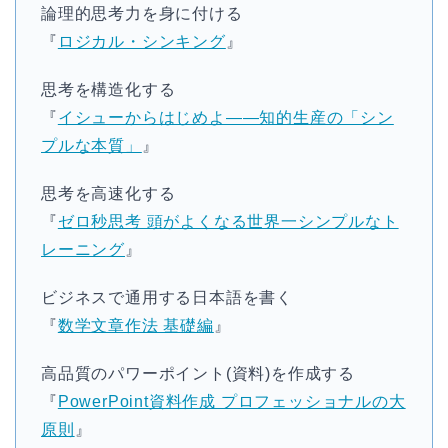
論理的思考力を身に付ける
『
ロジカル・シンキング
』
思考を構造化する
『
イシューからはじめよ――知的生産の「シン
プルな本質」
』
思考を高速化する
『
ゼロ秒思考 頭がよくなる世界一シンプルなト
レーニング
』
ビジネスで通用する日本語を書く
『
数学文章作法 基礎編
』
高品質のパワーポイント(資料)を作成する
『
PowerPoint資料作成 プロフェッショナルの大
原則
』