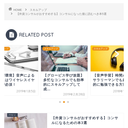
HOME
スキルアップ
【外資コンサルがおすすめする】コンサルになった後に読むべき本5選
RELATED POST
ルアップ
スキルアップ
スキルアップ
学習環境】音声による
【グロービス学び放題】
【音声学習】時間が
習にはワイヤレスイヤ
多忙なコンサルでも効率
サラリーマンでも超
ンが必須！
的にスキルアップして
的に勉強できる方法
成...
2019年1月5日
2018年1
2019年2月28日
【外資コンサルがおすすめする】コンサ
ルになるための本3選